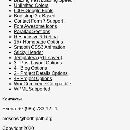
Blazing Fast Loading Speed
Unlimited Colors
600+ Google Fonts
Bootstrap 3.x Based
Contact Form 7 Support
Font Awesome Icons
Parallax Sections
Responsive & Retina
15+ Homepage Options
Smooth CSS3 Animation
Sticky Header
Templatera ($11 saved)
3+ Post Layout Options
4+ Blog Options
2+ Project Details Options
4+ Project Options
WooCommerce Compatible
WPML Supported
Контакты
Елена: +7 (985) 783-12-11
moscow@bodhipath.org
Copyright 2020