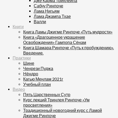
Дже Карма Тринлейпа
Сабчу Ринпоче
Лама Нигьям
Лама Джампа Тхае
Валли
Книги
Книга Ламы Джигме Ринпоче «Путь мудрости»
Книга «Драгоценное украшение
Освобождения» Гампопа Сёнам
Книга Шамара Ринпоче «Путь к пробуждению».
Введение.
Практики
Шине
Ченрези Пуджа
Нёндро
Кагью Менлам 2021г
Учебный план
Видео
Пять Царственных Сутр
Курс лекций Тринлея Ринпоче «Ум
просветления»
Традиционный новогодний курс с Ламой
Джигме Ринпоче