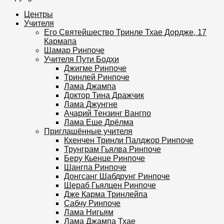
Центры
Учителя
Его Святейшество Тринле Тхае Дордже, 17
Кармапа
Шамар Ринпоче
Учителя Пути Бодхи
Джигме Ринпоче
Тринлей Ринпоче
Лама Джампа
Доктор Тина Дражчик
Лама Джунгне
Ачарий Тензинг Вангпо
Лама Еше Дрёлма
Приглашённые учителя
Кхенчен Тринли Палджор Ринпоче
Трунграм Гьялва Ринпоче
Беру Кьенце Ринпоче
Шангпа Ринпоче
Донгсанг Шабдрунг Ринпоче
Шераб Гьялцен Ринпоче
Дже Карма Тринлейпа
Сабчу Ринпоче
Лама Нигьям
Лама Джампа Тхае