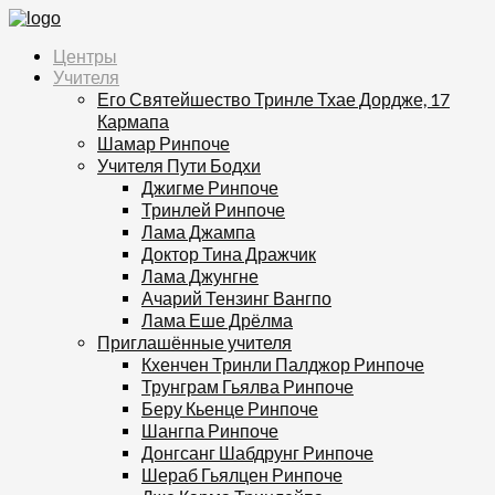
Центры
Учителя
Его Святейшество Тринле Тхае Дордже, 17
Кармапа
Шамар Ринпоче
Учителя Пути Бодхи
Джигме Ринпоче
Тринлей Ринпоче
Лама Джампа
Доктор Тина Дражчик
Лама Джунгне
Ачарий Тензинг Вангпо
Лама Еше Дрёлма
Приглашённые учителя
Кхенчен Тринли Палджор Ринпоче
Трунграм Гьялва Ринпоче
Беру Кьенце Ринпоче
Шангпа Ринпоче
Донгсанг Шабдрунг Ринпоче
Шераб Гьялцен Ринпоче