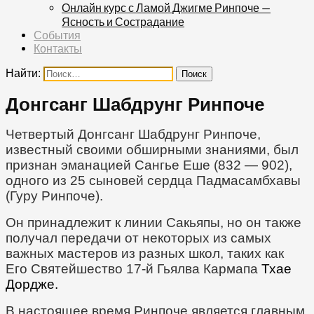
Онлайн курс с Ламой Джигме Ринпоче —
Ясность и Сострадание
События
Контакты
Найти:
Донгсанг Шабдрунг Ринпоче
Четвертый Донгсанг Шабдрунг Ринпоче,
известный своими обширными знаниями, был
признан эманацией Сангье Еше (832 — 902),
одного из 25 сыновей сердца Падмасамбхавы
(Гуру Ринпоче).
Он принадлежит к линии Сакьяпы, но он также
получал передачи от некоторых из самых
важных мастеров из разных школ, таких как
Его Святейшество 17-й Гьялва Кармапа
Тхае
Дордже
.
В настоящее время Ринпоче является главным