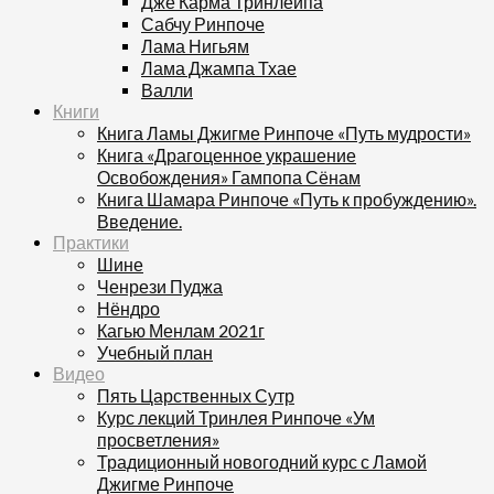
Дже Карма Тринлейпа
Сабчу Ринпоче
Лама Нигьям
Лама Джампа Тхае
Валли
Книги
Книга Ламы Джигме Ринпоче «Путь мудрости»
Книга «Драгоценное украшение
Освобождения» Гампопа Сёнам
Книга Шамара Ринпоче «Путь к пробуждению».
Введение.
Практики
Шине
Ченрези Пуджа
Нёндро
Кагью Менлам 2021г
Учебный план
Видео
Пять Царственных Сутр
Курс лекций Тринлея Ринпоче «Ум
просветления»
Традиционный новогодний курс с Ламой
Джигме Ринпоче