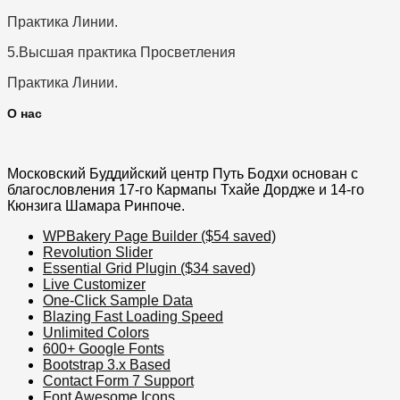
Практика Линии.
5.Высшая практика Просветления
Практика Линии.
О нас
Московский Буддийский центр Путь Бодхи основан с
благословления 17-го Кармапы Тхайе Дордже и 14-го
Кюнзига Шамара Ринпоче.
WPBakery Page Builder ($54 saved)
Revolution Slider
Essential Grid Plugin ($34 saved)
Live Customizer
One-Click Sample Data
Blazing Fast Loading Speed
Unlimited Colors
600+ Google Fonts
Bootstrap 3.x Based
Contact Form 7 Support
Font Awesome Icons