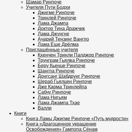
Шамар Ринпоче
Учителя Пути Бодхи
Джигме Ринпоче
Тринлей Ринпоче
Лама Джампа
Доктор Тина Дражчик
Лама Джунгне
Ачарий Тензинг Вангпо
Лама Еше Дрёлма
Приглашённые учителя
Кхенчен Тринли Палджор Ринпоче
Трунграм Гьялва Ринпоче
Беру Кьенце Ринпоче
Шангпа Ринпоче
Донгсанг Шабдрунг Ринпоче
Шераб Гьялцен Ринпоче
Дже Карма Тринлейпа
Сабчу Ринпоче
Лама Нигьям
Лама Джампа Тхае
Валли
Книги
Книга Ламы Джигме Ринпоче «Путь мудрости»
Книга «Драгоценное украшение
Освобождения» Гампопа Сёнам