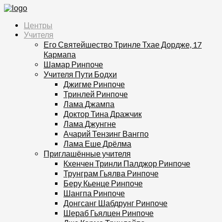
Центры
Учителя
Его Святейшество Тринле Тхае Дордже, 17
Кармапа
Шамар Ринпоче
Учителя Пути Бодхи
Джигме Ринпоче
Тринлей Ринпоче
Лама Джампа
Доктор Тина Дражчик
Лама Джунгне
Ачарий Тензинг Вангпо
Лама Еше Дрёлма
Приглашённые учителя
Кхенчен Тринли Палджор Ринпоче
Трунграм Гьялва Ринпоче
Беру Кьенце Ринпоче
Шангпа Ринпоче
Донгсанг Шабдрунг Ринпоче
Шераб Гьялцен Ринпоче