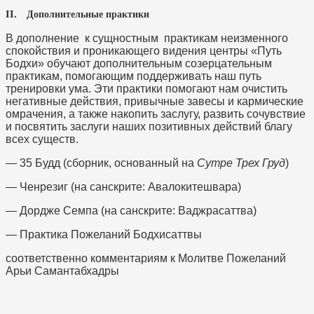
II. Дополнительные практики
В дополнение к сущностным практикам неизменного
спокойствия и проникающего видения центры «Путь
Бодхи» обучают дополнительным созерцательным
практикам, помогающим поддерживать наш путь
тренировки ума. Эти практики помогают нам очистить
негативные действия, привычные завесы и кармические
омрачения, а также накопить заслугу, развить сочувствие
и посвятить заслуги наших позитивных действий благу
всех существ.
— 35 Будд (сборник, основанный на
Сутре Трех Груд
)
— Ченрезиг (на санскрите: Авалокитешвара)
— Дордже Семпа (на санскрите: Ваджрасаттва)
— Практика Пожеланий Бодхисаттвы
соответственно комментариям к Молитве Пожеланий
Арьи Самантабхадры