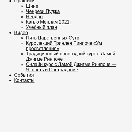
Практики
Шине
Ченрези Пуджа
Нёндро
Кагью Менлам 2021г
Учебный план
Видео
Пять Царственных Сутр
Курс лекций Тринлея Ринпоче «Ум
просветления»
Традиционный новогодний курс с Ламой
Джигме Ринпоче
Онлайн курс с Ламой Джигме Ринпоче —
Ясность и Сострадание
События
Контакты