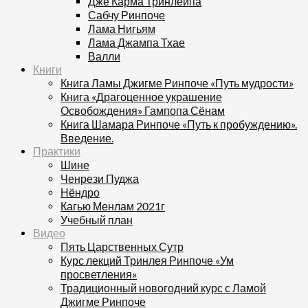
Дже Карма Тринлейпа
Сабчу Ринпоче
Лама Нигьям
Лама Джампа Тхае
Валли
Книги
Книга Ламы Джигме Ринпоче «Путь мудрости»
Книга «Драгоценное украшение
Освобождения» Гампопа Сёнам
Книга Шамара Ринпоче «Путь к пробуждению».
Введение.
Практики
Шине
Ченрези Пуджа
Нёндро
Кагью Менлам 2021г
Учебный план
Видео
Пять Царственных Сутр
Курс лекций Тринлея Ринпоче «Ум
просветления»
Традиционный новогодний курс с Ламой
Джигме Ринпоче