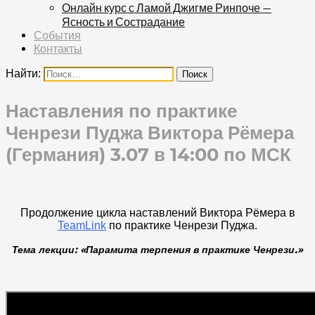
Онлайн курс с Ламой Джигме Ринпоче —
Ясность и Сострадание
События
Контакты
Найти:
Наставления по практике
Ченрези Пуджа Виктора Рёмера
(Германия) 3.07 в 14:00 по МСК
Продолжение цикла наставлений Виктора Рёмера в
TeamLink
по практике Ченрези Пуджа.
Тема лекции: «Парамита терпения в практике Ченрези.»