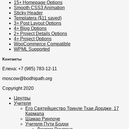
15+ Homepage Options
Smooth CSS3 Animation
Sticky Header
Templatera ($11 saved)
3+ Post Layout Options
4+ Blog Options
2+ Project Details Options
4+ Project Options
WooCommerce Compatible
WPML Supported
Контакты
Елена: +7 (985) 783-12-11
moscow@bodhipath.org
Copyright 2020
Центры
Учителя
Его Святейшество Тринле Тхае Дордже, 17
Кармапа
Шамар Ринпоче
Учителя Пути Бодхи