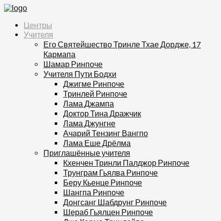
Центры
Учителя
Его Святейшество Тринле Тхае Дордже, 17
Кармапа
Шамар Ринпоче
Учителя Пути Бодхи
Джигме Ринпоче
Тринлей Ринпоче
Лама Джампа
Доктор Тина Дражчик
Лама Джунгне
Ачарий Тензинг Вангпо
Лама Еше Дрёлма
Приглашённые учителя
Кхенчен Тринли Палджор Ринпоче
Трунграм Гьялва Ринпоче
Беру Кьенце Ринпоче
Шангпа Ринпоче
Донгсанг Шабдрунг Ринпоче
Шераб Гьялцен Ринпоче