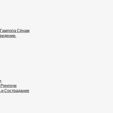
 Гампопа Сёнам
ведение.
»
 Ринпоче
ь и Сострадание