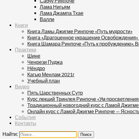
Сабчу Ринпоче
Лама Нигьям
Лама Джампа Тхае
Валли
Книги
Книга Ламы Джигме Ринпоче «Путь мудрости»
Книга «Драгоценное украшение Освобождения»
Книга Шамара Ринпоче «Путь к пробуждению». В
Практики
Шине
Ченрези Пуджа
Нёндро
Кагью Менлам 2021г
Учебный план
Видео
Пять Царственных Сутр
Курс лекций Тринлея Ринпоче «Ум просветления
Традиционный новогодний курс с Ламой Джигме
Онлайн курс с Ламой Джигме Ринпоче — Ясност
События
Контакты
Найти: