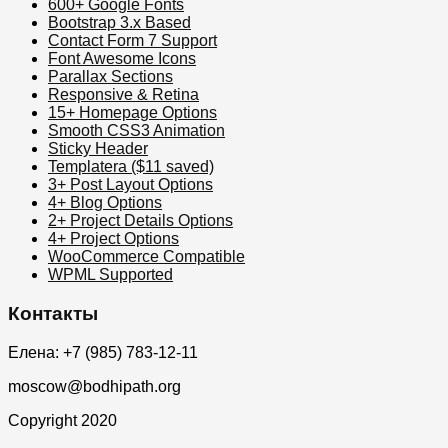
600+ Google Fonts
Bootstrap 3.x Based
Contact Form 7 Support
Font Awesome Icons
Parallax Sections
Responsive & Retina
15+ Homepage Options
Smooth CSS3 Animation
Sticky Header
Templatera ($11 saved)
3+ Post Layout Options
4+ Blog Options
2+ Project Details Options
4+ Project Options
WooCommerce Compatible
WPML Supported
Контакты
Елена: +7 (985) 783-12-11
moscow@bodhipath.org
Copyright 2020