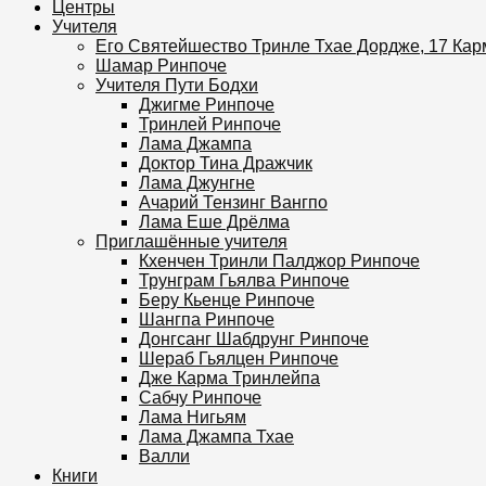
Центры
Учителя
Его Святейшество Тринле Тхае Дордже, 17 Ка
Шамар Ринпоче
Учителя Пути Бодхи
Джигме Ринпоче
Тринлей Ринпоче
Лама Джампа
Доктор Тина Дражчик
Лама Джунгне
Ачарий Тензинг Вангпо
Лама Еше Дрёлма
Приглашённые учителя
Кхенчен Тринли Палджор Ринпоче
Трунграм Гьялва Ринпоче
Беру Кьенце Ринпоче
Шангпа Ринпоче
Донгсанг Шабдрунг Ринпоче
Шераб Гьялцен Ринпоче
Дже Карма Тринлейпа
Сабчу Ринпоче
Лама Нигьям
Лама Джампа Тхае
Валли
Книги