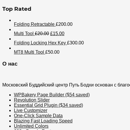
Top Rated
Folding Retractable
£
200.00
Multi Tool
£
20.00
£
15.00
Folding Locking Hex Key
£
300.00
MT8 Multi Tool
£
50.00
О нас
Московский Буддийский центр Путь Бодхи основан с благ
WPBakery Page Builder ($54 saved)
Revolution Slider
Essential Grid Plugin ($34 saved)
Live Customizer
One-Click Sample Data
Blazing Fast Loading Speed
Unlimited Colors