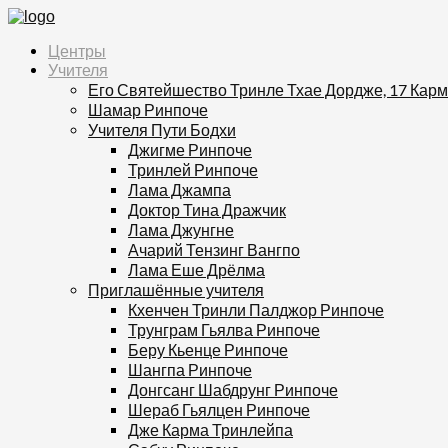
Центры
Учителя
Его Святейшество Тринле Тхае Дордже, 17 Кар
Шамар Ринпоче
Учителя Пути Бодхи
Джигме Ринпоче
Тринлей Ринпоче
Лама Джампа
Доктор Тина Дражчик
Лама Джунгне
Ачарий Тензинг Вангпо
Лама Еше Дрёлма
Приглашённые учителя
Кхенчен Тринли Палджор Ринпоче
Трунграм Гьялва Ринпоче
Беру Кьенце Ринпоче
Шангпа Ринпоче
Донгсанг Шабдрунг Ринпоче
Шераб Гьялцен Ринпоче
Дже Карма Тринлейпа