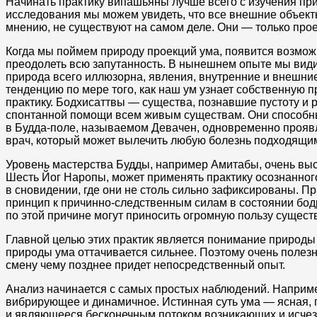
Начинать практику випашьяны лучше всего с изучения пр
исследования мы можем увидеть, что все внешние объект
мнению, не существуют на самом деле. Они — только прое
Когда мы поймем природу проекций ума, появится возмо
преодолеть всю запутанность. В нынешнем опыте мы види
природа всего иллюзорна, явления, внутренние и внешни
тенденцию по мере того, как наш ум узнает собственную 
практику. Бодхисаттвы — существа, познавшие пустоту и
спонтанной помощи всем живым существам. Они способны 
в Будда-поле, называемом Девачен, одновременно проявл
врач, который может вылечить любую болезнь подходящи
Уровень мастерства Будды, например Амитабы, очень высо
Шесть Йог Наропы, может применять практику осознанног
в сновидении, где они не столь сильно зафиксированы. П
принцип к причинно-следственным силам в состоянии бод
по этой причине могут приносить огромную пользу существ
Главной целью этих практик является понимание природы 
природы ума оттачивается сильнее. Поэтому очень полез
смену чему позднее придет непосредственный опыт.
Анализ начинается с самых простых наблюдений. Например
вибрирующее и динамичное. Истинная суть ума — ясная, 
и являющееся бесконечным потоком возникающих и исчеза