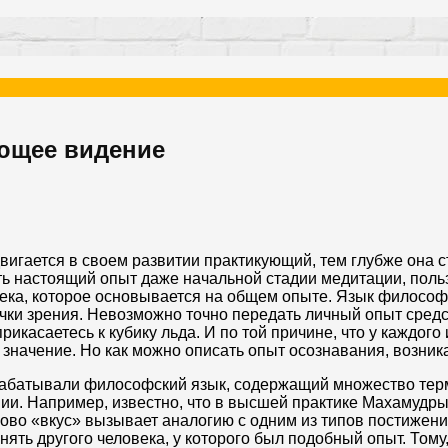
ющее видение
вигается в своем развитии практикующий, тем глубже она с
ть настоящий опыт даже начальной стадии медитации, польз
ека, которое основывается на общем опыте. Язык философи
очки зрения. Невозможно точно передать личный опыт средст
рикасаетесь к кубику льда. И по той причине, что у каждог
 значение. Но как можно описать опыт осознавания, возни
рабатывали философский язык, содержащий множество тер
ии. Например, известно, что в высшей практике Махамудры в
ово «вкус» вызывает аналогию с одним из типов постижения
ять другого человека, у которого был подобный опыт. Тому,