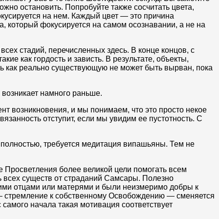
жно остановить. Попробуйте также сосчитать цвета,
окусируется на нем. Каждый цвет — это причина
а, который фокусируется на самом осознавании, а не на
сех стадий, перечисленных здесь. В конце концов, с
е как гордость и зависть. В результате, объекты,
ь как реально существующую не может быть вырван, пока
 возникает намного раньше.
т возникновения, и мы понимаем, что это просто некое
вязанность отступит, если мы увидим ее пустотность. С
 полностью, требуется медитация випашьяны. Тем не
е Просветления более великой цели помогать всем
ь всех существ от страданий Cамсары. Полезно
шими отцами или матерями и были неизмеримо добры к
 — стремление к собственному Освобождению — сменяется
с самого начала такая мотивация соответствует