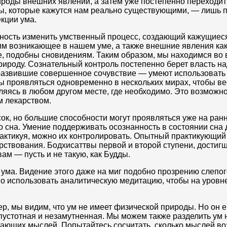
ироды внешних явлений, а затем уже постепенно переходит
ы, которые кажутся нам реально существующими, — лишь п
кции ума.
жность изменить умственный процесс, создающий кажущиес
м возникающее в нашем уме, а также внешние явления как
е, подобны сновидениям. Таким образом, мы находимся во 
природу. Сознательный контроль постепенно берет власть н
 развившие совершенное сочувствие — умеют использовать
проявляться одновременно в нескольких мирах, чтобы вес
яясь в любом другом месте, где необходимо. Это возможно
м лекарством.
к, но большие способности могут проявляться уже на ранн
о сна. Умение поддерживать осознанность в состоянии сна
рактикуя, можно их контролировать. Опытный практикующий
рствования. Бодхисаттвы первой и второй ступени, достиг
ам — пусть и не такую, как Будды.
ума. Видение этого даже на миг подобно прозрению слепого
но использовать аналитическую медитацию, чтобы на уровн
, мы видим, что ум не имеет физической природы. Но он е
пустотная и незамутненная. Мы можем также разделить ум 
ющих мыслей. Попытайтесь сосчитать, сколько мыслей возн