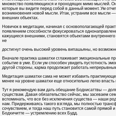
множество появляющихся и проходящих мимо мыслей. Они 
которые вы видите перед собой в данный момент. Ум отче
возникновения новой мысли. Итак, устраним все мысли — ч
внешних объектах.
Новичок в медитации, начиная с основополагающей практи
появлением способности фокусироваться однонаправленно
кажущиеся внешними, становятся объектами внутреннего 
не
достигнут очень высокий уровень випашьяны, но возможн
Вначале практика шаматхи сглаживает эмоциональные пре
событие в уме. Если ум способен увидеть пустотность эмо
другой стороны, карма продолжает работать непрерывным
Медитация шаматхи сама не может избавить практикующег
менее на уровне шаматхи еще относительно легко впасть в
Тут я рекомендую вам дать обещание Бодхисаттвы — долг
существам. Давая обязательство сейчас, мы засеваем се
вспоминать, что все без исключения существа — наши ро
нам. Придерживаясь такого взгляда, мы полностью транс
сочувствием, и тогда наш путь становится самой прямой 
Бодхичитте — устремлению всех Будд.