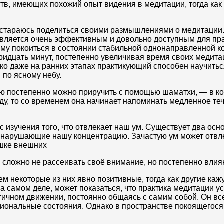
в, имеющих похожий опыт видения в медитации, тогда как
остараюсь поделиться своими размышлениями о медитации.
вляется очень эффективным и довольно доступным для пра
ь уму покоиться в состоянии стабильной однонаправленной 
тридцать минут, постепенно увеличивая время своих медит
о даже на ранних этапах практикующий способен научиться
 по ясному небу.
ю постепенно можно приручить с помощью шаматхи, — в ко
ду, то со временем она начинает напоминать медленное те
 изучения того, что отвлекает наш ум. Существует два ос
, нарушающие нашу концентрацию. Зачастую ум может отвле
ушке внешних
ь сложно не рассеивать своё внимание, но постепенно вли
 некоторые из них явно позитивные, тогда как другие каж
На самом деле, может показаться, что практика медитации у
ичном движении, постоянно общаясь с самим собой. Он всег
иональные состояния. Однако в пространстве покоящегося