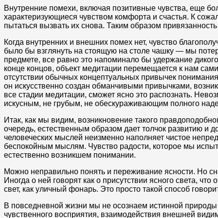
Внутренние помехи, включая позитивные чувства, еще бол
характеризующиеся чувством комфорта и счастья. К сожал
пытаться вызвать их снова. Таким образом привязанность
Когда внутренних и внешних помех нет, чувство благополу
было бы взглянуть на стоящую на столе чашку — мы потер
предмете, все равно это напоминало бы удержание диког
конце концов, объект медитации перемещается к нам сами
отсутствии обычных концептуальных привычек понимания 
он искусственно создан обманчивыми привычками, возник
все стадии медитации, сможет ясно это распознать. Нев
искусным, не грубым, не обескураживающим полного наде
Итак, как мы видим, возникновение такого правдоподобн
очередь, естественным образом дает толчок развитию и 
человеческих мыслей неизменно наполняет чистое непред
беспокойным мыслям. Чувство радости, которое мы испыт
естественно возникшем понимании.
Можно неправильно понять и переживание ясности. Но сна
Иногда о ней говорят как о присутствии ясного света, что
свет, как уличный фонарь. Это просто такой способ говори
В повседневной жизни мы не осознаем истинной природы 
чувственного восприятия, взаимодействия внешней видим