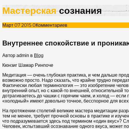
Мастерская
сознания
Март
07
2015
0
Комментариев
Внутреннее спокойствие и проника
Автор admin
в
Blog
Кюнзиг Шамар Ринпоче
Медитация — очень глубокая практика, и чем дальше прод
возможно просто. Надо сказать, что крайне трудно переда
Фактически любая терминология — это изобретение челов
внутренний опыт, но с какой-то внешней, относительной т
дотрагиваетесь до чашки с горячим чаем, и холод — если п
«холодный» имеют довольно точное, бесспорное для всех
На протяжении столетий великие мастера медитации раз
тем не менее, требует прочной основы в практике и изучен
что подразумевается здесь под термином «один вкус»? Сл
Человек, испытавший осознавание одного вкуса, может пон