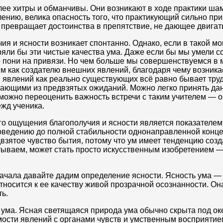
ее хитры и обманчивы. Они возникают в ходе практики шам
ению, велика опасность того, что практикующий сильно при
 превращает достоинства в препятствие, не дающее двигат
чия и ясности возникает спонтанно. Однако, если в такой 
яли бы эти чистые качества ума. Даже если бы мы умели со
о пони на привязи. Но чем больше мы совершенствуемся в 
м как создателю внешних явлений, благодаря чему возника
явлений как реально существующих всё равно бывает труд
ающими из предвзятых ожиданий. Можно легко принять дан
озможно переоценить важность встречи с таким учителем —
жд ученика.
ого ощущения благополучия и ясности является показателе
доведению до полной стабильности однонаправленной конц
взятое чувство бытия, потому что ум имеет тенденцию со
ываем, может стать просто искусственным изобретением —
чала давайте дадим определение ясности. Ясность ума — э
 относится к ее качеству живой прозрачной осознанности. Он
ть.
ума. Ясная светящаяся природа ума обычно скрыта под ок
ости явлений с органами чувств и умственным восприятие