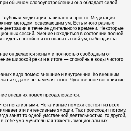
 при обычном словоупотреблении она обладает силой
 Глубокая медитация начинается просто. Медитация
ктики методом, освежающим ум. Есть много разных
концентрации в течение длительного времени. Некоторые
ационных сессий. Умение находиться в состоянии полной
 сидеть спокойно и осознавать свой ум, наблюдая за
нце он делается ясным и полностью свободным от
чение широкой реки и в итоге — спокойные воды чистого
новных вида помех: внешние и внутренние. Ко внешним
каться, даже не замечая этого. Чувственное восприятие
яние внешних помех преодолевается.
утся негативными. Негативные помехи состоят из всех
силивает эти интенсивные эмоции. Так происходит потому,
да занят то одной умственной деятельностью, то другой,
 в себе ума мучительная тяжесть эмоциональных