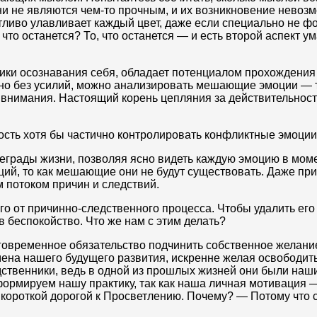
не являются чем-то прочным, и их возникновение невозмо
тливо улавливает каждый цвет, даже если специально не ф
то останется? То, что останется — и есть второй аспект ум
ки осознавания себя, обладает потенциалом прохождения в
 без усилий, можно анализировать мешающие эмоции — таки
внимания. Настоящий корень цепляния за действительност
ость хотя бы частично контролировать конфликтные эмоции
грады жизни, позволяя ясно видеть каждую эмоцию в момен
ций, то как мешающие они не будут существовать. Даже при
 потоком причин и следствий.
о от причинно-следственного процесса. Чтобы удалить его
 беспокойство. Что же нам с этим делать?
овременное обязательство подчинить собственное желани
мена нашего будущего развития, искренне желая освободит
дственники, ведь в одной из прошлых жизней они были на
формируем нашу практику, так как наша личная мотивация
и короткой дорогой к Просветлению. Почему? — Потому что 