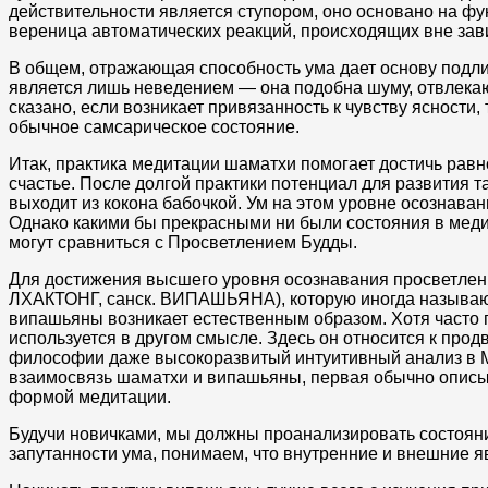
действительности является ступором, оно основано на фу
вереница автоматических реакций, происходящих вне зав
В общем, отражающая способность ума дает основу подли
является лишь неведением — она подобна шуму, отвлекающ
сказано, если возникает привязанность к чувству ясности,
обычное самсарическое состояние.
Итак, практика медитации шаматхи помогает достичь равно
счастье. После долгой практики потенциал для развития т
выходит из кокона бабочкой. Ум на этом уровне осознаван
Однако какими бы прекрасными ни были состояния в меди
могут сравниться с Просветлением Будды.
Для достижения высшего уровня осознавания просветлен
ЛХАКТОНГ, санск. ВИПАШЬЯНА), которую иногда называют
випашьяны возникает естественным образом. Хотя часто г
используется в другом смысле. Здесь он относится к прод
философии даже высокоразвитый интуитивный анализ в М
взаимосвязь шаматхи и випашьяны, первая обычно описыв
формой медитации.
Будучи новичками, мы должны проанализировать состояни
запутанности ума, понимаем, что внутренние и внешние 