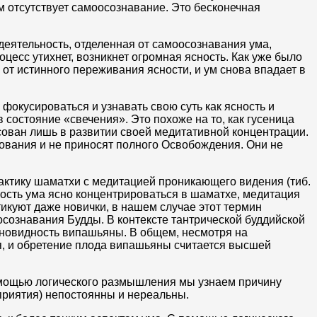
м отсутствует самоосознавание. Это бесконечная
деятельность, отделенная от самоосознавания ума,
есс утихнет, возникнет огромная ясность. Как уже было
 от истинного переживания ясности, и ум снова впадает в
фокусироваться и узнавать свою суть как ясность и
 состояние «свечения». Это похоже на то, как гусеница
есован лишь в развитии своей медитативной концентрации.
ования и не приносят полного Освобождения. Они не
ктику шаматхи с медитацией проникающего видения (тиб.
ость ума ясно концентрироваться в шаматхе, медитация
икуют даже новички, в нашем случае этот термин
осознавания Будды. В контексте тантрической буддийской
зновидность випашьяны. В общем, несмотря на
я, и обретение плода випашьяны считается высшей
помощью логического размышления мы узнаем причину
приятия) непостоянны и нереальны.