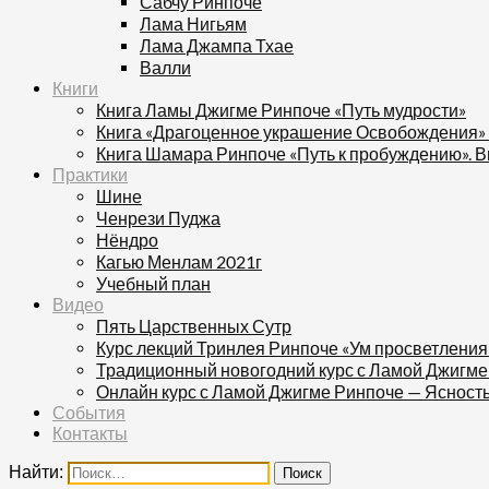
Сабчу Ринпоче
Лама Нигьям
Лама Джампа Тхае
Валли
Книги
Книга Ламы Джигме Ринпоче «Путь мудрости»
Книга «Драгоценное украшение Освобождения»
Книга Шамара Ринпоче «Путь к пробуждению». В
Практики
Шине
Ченрези Пуджа
Нёндро
Кагью Менлам 2021г
Учебный план
Видео
Пять Царственных Сутр
Курс лекций Тринлея Ринпоче «Ум просветления
Традиционный новогодний курс с Ламой Джигме
Онлайн курс с Ламой Джигме Ринпоче — Ясност
События
Контакты
Найти: