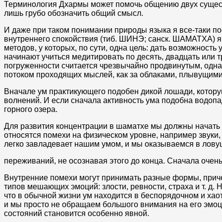
Терминология Дхармы может помочь общению двух сущест
лишь грубо обозначить общий смысл.
И даже при таком понимании природы языка я все-таки п
внутреннего спокойствия (тиб. ШИНЭ; санск. ШАМАТХА) я
методов, у которых, по сути, одна цель: дать возможност
начинают учиться медитировать по десять, двадцать или 
погруженности считается чрезвычайно продвинутым, однак
потоком проходящих мыслей, как за облаками, плывущими
Вначале ум практикующего подобен дикой лошади, котору
волнений. И если сначала активность ума подобна водопа
горного озера.
Для развития концентрации в шаматхе мы должны начать с
относятся помехи на физическом уровне, например звуки
легко завладевает нашим умом, и мы оказываемся в лов
переживаний, не осознавая этого до конца. Сначала очен
Внутренние помехи могут принимать разные формы, причем
типов мешающих эмоций: злости, ревности, страха и т. д. 
что в обычной жизни ум находится в беспорядочном и хаот
и мы просто не обращаем большого внимания на его эмоц
состояний становится особенно явной.