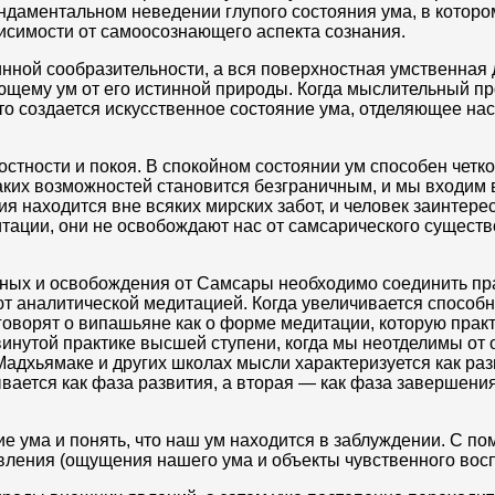
ндаментальном неведении глупого состояния ума, в которо
исимости от самоосознающего аспекта сознания.
нной сообразительности, а вся поверхностная умственная 
ему ум от его истинной природы. Когда мыслительный проц
 то создается искусственное состояние ума, отделяющее нас
стности и покоя. В спокойном состоянии ум способен четко 
аких возможностей становится безграничным, и мы входим в
ия находится вне всяких мирских забот, и человек заинтер
тации, они не освобождают нас от самсарического существ
ных и освобождения от Самсары необходимо соединить пра
 аналитической медитацией. Когда увеличивается способн
оворят о випашьяне как о форме медитации, которую практ
винутой практике высшей ступени, когда мы неотделимы от 
адхьямаке и других школах мысли характеризуется как ра
ается как фаза развития, а вторая — как фаза завершени
е ума и понять, что наш ум находится в заблуждении. С 
явления (ощущения нашего ума и объекты чувственного вос