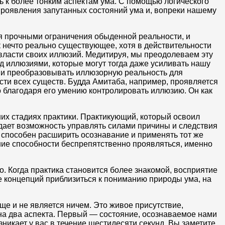
ь к более тонким аспектам ума. С помощью логического
роявления запутанных состояний ума и, вопреки нашему
я прочными ограничения обыденной реальности, и
 нечто реально существующее, хотя в действительности
власти своих иллюзий. Медитируя, мы преодолеваем эту
ад иллюзиями, которые могут тогда даже усиливать нашу
 и преобразовывать иллюзорную реальность для
ти всех существ. Будда Амитаба, например, проявляется
 благодаря его умению контролировать иллюзию. Он как
их стадиях практики. Практикующий, который освоил
 дает возможность управлять силами причины и следствия
 способен расширить осознавание и применять тот же
шие способности беспрепятственно проявляться, именно
. Когда практика становится более знакомой, восприятие
е концепций приблизиться к пониманию природы ума, на
ще и не является ничем. Это живое присутствие,
на два аспекта. Первый — состояние, осознаваемое нами
икает у вас в течение шестидесяти секунд. Вы заметите