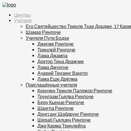
Центры
Учителя
Его Святейшество Тринле Тхае Дордже, 17 Кар
Шамар Ринпоче
Учителя Пути Бодхи
Джигме Ринпоче
Тринлей Ринпоче
Лама Джампа
Доктор Тина Дражчик
Лама Джунгне
Ачарий Тензинг Вангпо
Лама Еше Дрёлма
Приглашённые учителя
Кхенчен Тринли Палджор Ринпоче
Трунграм Гьялва Ринпоче
Беру Кьенце Ринпоче
Шангпа Ринпоче
Донгсанг Шабдрунг Ринпоче
Шераб Гьялцен Ринпоче
Дже Карма Тринлейпа