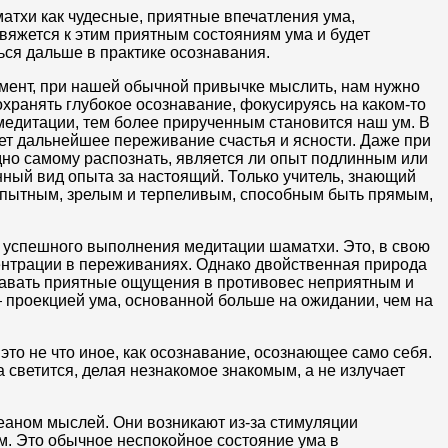
атхи как чудесные, приятные впечатления ума,
вяжется к этим приятным состояниям ума и будет
ься дальше в практике осознавания.
момент, при нашей обычной привычке мыслить, нам нужно
хранять глубокое осознавание, фокусируясь на каком-то
медитации, тем более прирученным становится наш ум. В
ет дальнейшее переживание счастья и ясности. Даже при
но самому распознать, является ли опыт подлинным или
ный вид опыта за настоящий. Только учитель, знающий
 опытным, зрелым и терпеливым, способным быть прямым,
м успешного выполнения медитации шаматхи. Это, в свою
ентрации в переживаниях. Однако двойственная природа
здавать приятные ощущения в противовес неприятным и
 проекцией ума, основанной больше на ожидании, чем на
то не что иное, как осознавание, осознающее само себя.
а светится, делая незнакомое знакомым, а не излучает
еаном мыслей. Они возникают из-за стимуляции
м. Это обычное неспокойное состояние ума в