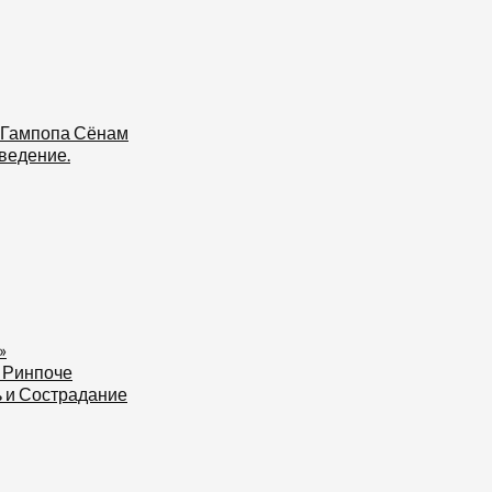
 Гампопа Сёнам
ведение.
»
 Ринпоче
ь и Сострадание