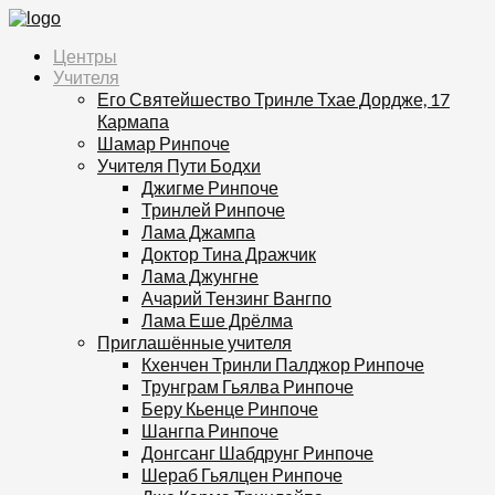
Центры
Учителя
Его Святейшество Тринле Тхае Дордже, 17
Кармапа
Шамар Ринпоче
Учителя Пути Бодхи
Джигме Ринпоче
Тринлей Ринпоче
Лама Джампа
Доктор Тина Дражчик
Лама Джунгне
Ачарий Тензинг Вангпо
Лама Еше Дрёлма
Приглашённые учителя
Кхенчен Тринли Палджор Ринпоче
Трунграм Гьялва Ринпоче
Беру Кьенце Ринпоче
Шангпа Ринпоче
Донгсанг Шабдрунг Ринпоче
Шераб Гьялцен Ринпоче