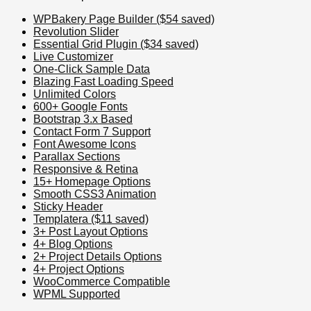
WPBakery Page Builder ($54 saved)
Revolution Slider
Essential Grid Plugin ($34 saved)
Live Customizer
One-Click Sample Data
Blazing Fast Loading Speed
Unlimited Colors
600+ Google Fonts
Bootstrap 3.x Based
Contact Form 7 Support
Font Awesome Icons
Parallax Sections
Responsive & Retina
15+ Homepage Options
Smooth CSS3 Animation
Sticky Header
Templatera ($11 saved)
3+ Post Layout Options
4+ Blog Options
2+ Project Details Options
4+ Project Options
WooCommerce Compatible
WPML Supported