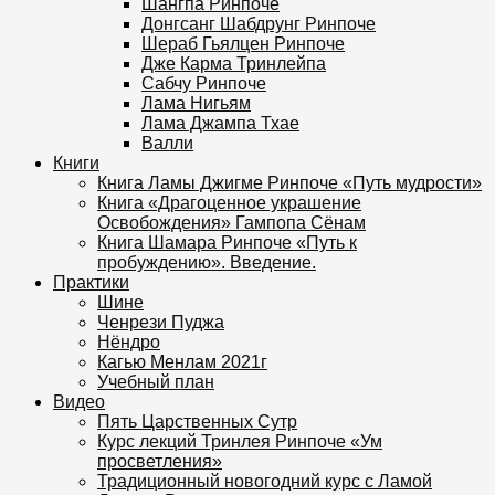
Шангпа Ринпоче
Донгсанг Шабдрунг Ринпоче
Шераб Гьялцен Ринпоче
Дже Карма Тринлейпа
Сабчу Ринпоче
Лама Нигьям
Лама Джампа Тхае
Валли
Книги
Книга Ламы Джигме Ринпоче «Путь мудрости»
Книга «Драгоценное украшение
Освобождения» Гампопа Сёнам
Книга Шамара Ринпоче «Путь к
пробуждению». Введение.
Практики
Шине
Ченрези Пуджа
Нёндро
Кагью Менлам 2021г
Учебный план
Видео
Пять Царственных Сутр
Курс лекций Тринлея Ринпоче «Ум
просветления»
Традиционный новогодний курс с Ламой