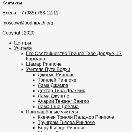
Контакты
Елена: +7 (985) 783-12-11
moscow@bodhipath.org
Copyright 2020
Центры
Учителя
Его Святейшество Тринле Тхае Дордже, 17
Кармапа
Шамар Ринпоче
Учителя Пути Бодхи
Джигме Ринпоче
Тринлей Ринпоче
Лама Джампа
Доктор Тина Дражчик
Лама Джунгне
Ачарий Тензинг Вангпо
Лама Еше Дрёлма
Приглашённые учителя
Кхенчен Тринли Палджор Ринпоче
Трунграм Гьялва Ринпоче
Беру Кьенце Ринпоче