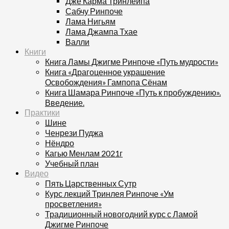
Дже Карма Тринлейпа
Сабчу Ринпоче
Лама Нигьям
Лама Джампа Тхае
Валли
Книги
Книга Ламы Джигме Ринпоче «Путь мудрости»
Книга «Драгоценное украшение
Освобождения» Гампопа Сёнам
Книга Шамара Ринпоче «Путь к пробуждению».
Введение.
Практики
Шине
Ченрези Пуджа
Нёндро
Кагью Менлам 2021г
Учебный план
Видео
Пять Царственных Сутр
Курс лекций Тринлея Ринпоче «Ум
просветления»
Традиционный новогодний курс с Ламой
Джигме Ринпоче